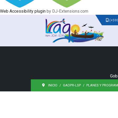
Web Accessibility plugin
by DJ-Extensions.com
(+59
Gobi
INICIO
GADPR-LSP
PLANES Y PROGRA