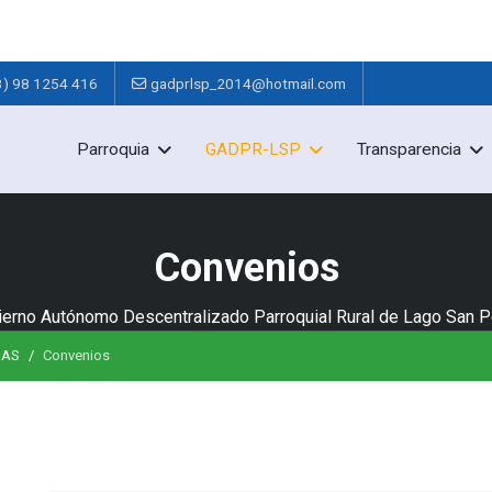
3) 98 1254 416
gadprlsp_2014@hotmail.com
Parroquia
GADPR-LSP
Transparencia
Convenios
erno Autónomo Descentralizado Parroquial Rural de Lago San 
MAS
Convenios