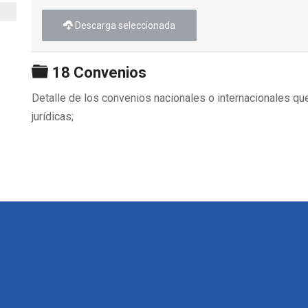
Descarga seleccionada
Carpeta
18 Convenios
Detalle de los convenios nacionales o internacionales qu
jurídicas;