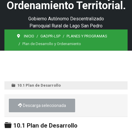
Ordenamiento Territorial.
Gobierno Autónomo Descentralizado
Parroquial Rural de Lago San Pedro
INICIO
GADPR-LSP
PLANES Y PROGRAMAS
Plan de Desarrollo y Ordenamiento
10.1 Plan de Desarrollo
Descarga seleccionada
Carpeta
10.1 Plan de Desarrollo