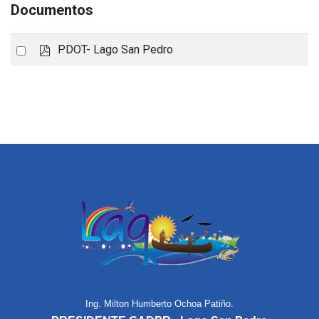
Documentos
p
Select
PDOT- Lago San Pedro
d
an
f
item
Ing. Milton Humberto Ochoa Patiño.