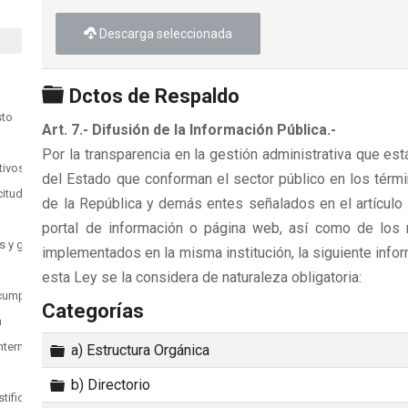
Descarga seleccionada
Carpeta
Dctos de Respaldo
sto
Art. 7.- Difusión de la Información Pública.-
Por la transparencia en la gestión administrativa que est
tivos
del Estado que conforman el sector público en los términ
citudes
de la República y demás entes señalados en el artículo 
portal de información o página web, así como de los 
as y gubernamentales
implementados en la misma institución, la siguiente info
esta Ley se la considera de naturaleza obligatoria:
cumplido contratos
Categorías
n
internos
Carpeta
a) Estructura Orgánica
Carpeta
b) Directorio
stificativos