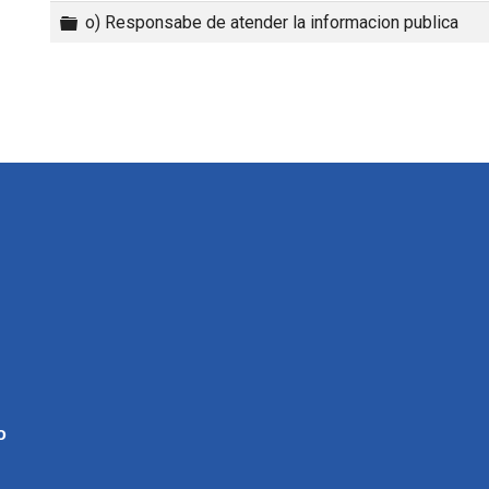
Carpeta
o) Responsabe de atender la informacion publica
o