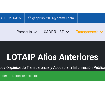
3) 98 1254 416
gadprlsp_2014@hotmail.com
Parroquia
GADPR-LSP
Transparencia
LOTAIP Años Anteriores
Ley Orgánica de Transparencia y Acceso a la Información Públic
riores
Dctos de Respaldo