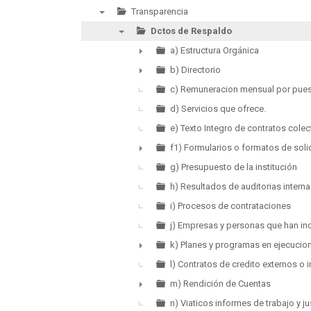
Transparencia
▼
Dctos de Respaldo
▼
a) Estructura Orgánica
►
b) Directorio
►
c) Remuneracion mensual por pue
d) Servicios que ofrece.
e) Texto Integro de contratos colec
f1) Formularios o formatos de soli
►
g) Presupuesto de la institución
h) Resultados de auditorias intern
i) Procesos de contrataciones
j) Empresas y personas que han in
k) Planes y programas en ejecucio
►
l) Contratos de credito externos o 
m) Rendición de Cuentas
►
n) Viaticos informes de trabajo y ju