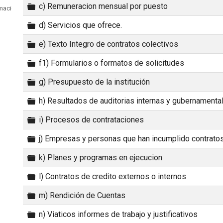
Carpeta
c) Remuneracion mensual por puesto
macion publica
Carpeta
d) Servicios que ofrece.
Carpeta
e) Texto Integro de contratos colectivos
Carpeta
f1) Formularios o formatos de solicitudes
Carpeta
g) Presupuesto de la institución
Carpeta
h) Resultados de auditorias internas y gubernamenta
Carpeta
i) Procesos de contrataciones
Carpeta
j) Empresas y personas que han incumplido contrato
Carpeta
k) Planes y programas en ejecucion
Carpeta
l) Contratos de credito externos o internos
Carpeta
m) Rendición de Cuentas
Carpeta
n) Viaticos informes de trabajo y justificativos