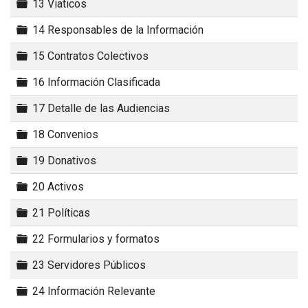
Carpeta
13 Viaticos
Carpeta
14 Responsables de la Información
Carpeta
15 Contratos Colectivos
Carpeta
16 Información Clasificada
Carpeta
17 Detalle de las Audiencias
Carpeta
18 Convenios
Carpeta
19 Donativos
Carpeta
20 Activos
Carpeta
21 Políticas
Carpeta
22 Formularios y formatos
Carpeta
23 Servidores Públicos
Carpeta
24 Información Relevante