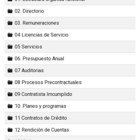
Carpeta
02. Directorio
Carpeta
03. Remuneraciones
Carpeta
04 Licencias de Servicio
Carpeta
05 Servicios
Carpeta
06. Presupuesto Anual
Carpeta
07 Auditorias
Carpeta
08 Procesos Precontractuales
Carpeta
09 Contratista Imcumplido
Carpeta
10. Planes y programas
Carpeta
11 Contratos de Crédito
Carpeta
12 Rendición de Cuentas