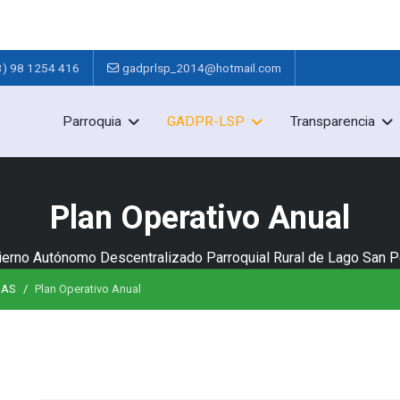
3) 98 1254 416
gadprlsp_2014@hotmail.com
Parroquia
GADPR-LSP
Transparencia
Plan Operativo Anual
erno Autónomo Descentralizado Parroquial Rural de Lago San 
MAS
Plan Operativo Anual