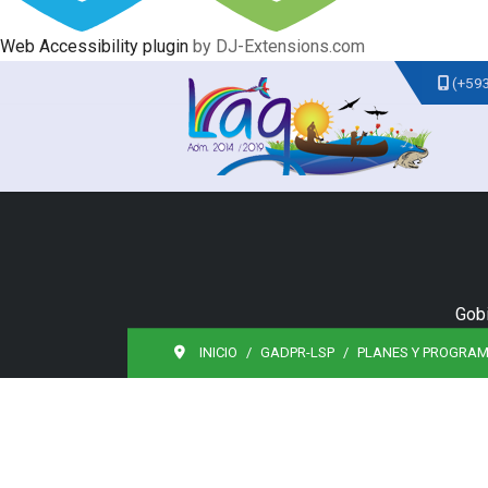
Web Accessibility plugin
by DJ-Extensions.com
(+59
Gobi
INICIO
GADPR-LSP
PLANES Y PROGRA